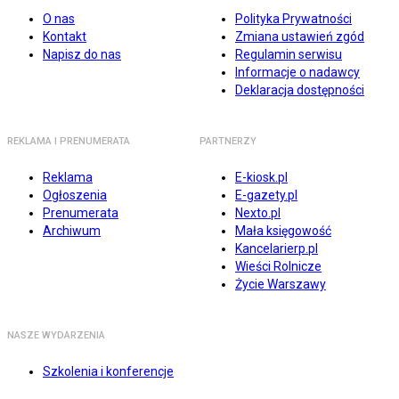
O nas
Polityka Prywatności
Kontakt
Zmiana ustawień zgód
Napisz do nas
Regulamin serwisu
Informacje o nadawcy
Deklaracja dostępności
REKLAMA I PRENUMERATA
PARTNERZY
Reklama
E-kiosk.pl
Ogłoszenia
E-gazety.pl
Prenumerata
Nexto.pl
Archiwum
Mała księgowość
Kancelarierp.pl
Wieści Rolnicze
Życie Warszawy
NASZE WYDARZENIA
Szkolenia i konferencje