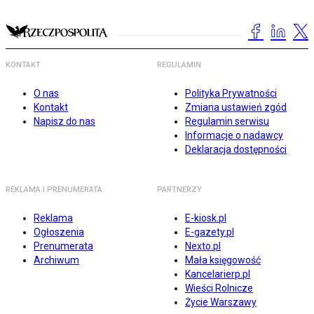
KONTAKT
REGULAMIN
O nas
Polityka Prywatności
Kontakt
Zmiana ustawień zgód
Napisz do nas
Regulamin serwisu
Informacje o nadawcy
Deklaracja dostępności
REKLAMA I PRENUMERATA
PARTNERZY
Reklama
E-kiosk.pl
Ogłoszenia
E-gazety.pl
Prenumerata
Nexto.pl
Archiwum
Mała księgowość
Kancelarierp.pl
Wieści Rolnicze
Życie Warszawy