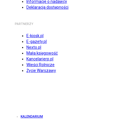
Informacje o nadawcy
Deklaracja dostępności
PARTNERZY
E-kiosk.pl
E-gazety.pl
Nexto.pl
Mała księgowość
Kancelarierp.pl
Wieści Rolnicze
Życie Warszawy
KALENDARIUM