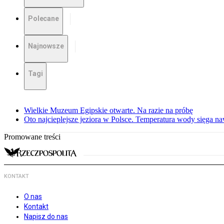
Polecane
Najnowsze
Tagi
Wielkie Muzeum Egipskie otwarte. Na razie na próbę
Oto najcieplejsze jeziora w Polsce. Temperatura wody sięga na
Promowane treści
KONTAKT
O nas
Kontakt
Napisz do nas