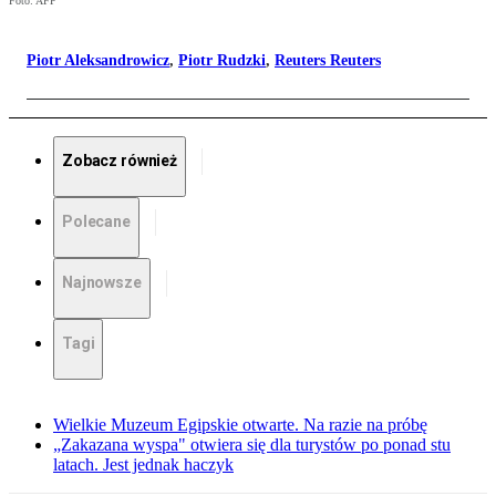
Foto: AFP
Piotr Aleksandrowicz
,
Piotr Rudzki
,
Reuters Reuters
Zobacz również
Polecane
Najnowsze
Tagi
Wielkie Muzeum Egipskie otwarte. Na razie na próbę
„Zakazana wyspa" otwiera się dla turystów po ponad stu
latach. Jest jednak haczyk