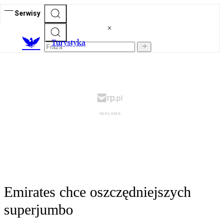
Serwisy
T
urystyka
Emirates chce oszczędniejszych
superjumbo