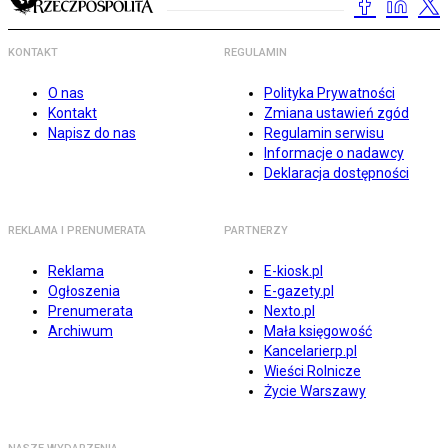
KONTAKT
REGULAMIN
O nas
Polityka Prywatności
Kontakt
Zmiana ustawień zgód
Napisz do nas
Regulamin serwisu
Informacje o nadawcy
Deklaracja dostępności
REKLAMA I PRENUMERATA
PARTNERZY
Reklama
E-kiosk.pl
Ogłoszenia
E-gazety.pl
Prenumerata
Nexto.pl
Archiwum
Mała księgowość
Kancelarierp.pl
Wieści Rolnicze
Życie Warszawy