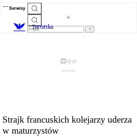
Serwisy
T
urystyka
Strajk francuskich kolejarzy uderza
w maturzystów