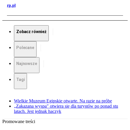
rp.pl
Zobacz również
Polecane
Najnowsze
Tagi
Wielkie Muzeum Egipskie otwarte. Na razie na próbę
„Zakazana wyspa" otwiera się dla turystów po ponad stu
latach. Jest jednak haczyk
Promowane treści