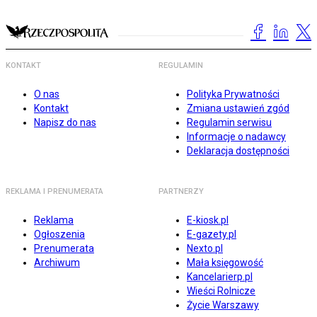
KONTAKT
REGULAMIN
O nas
Polityka Prywatności
Kontakt
Zmiana ustawień zgód
Napisz do nas
Regulamin serwisu
Informacje o nadawcy
Deklaracja dostępności
REKLAMA I PRENUMERATA
PARTNERZY
Reklama
E-kiosk.pl
Ogłoszenia
E-gazety.pl
Prenumerata
Nexto.pl
Archiwum
Mała księgowość
Kancelarierp.pl
Wieści Rolnicze
Życie Warszawy