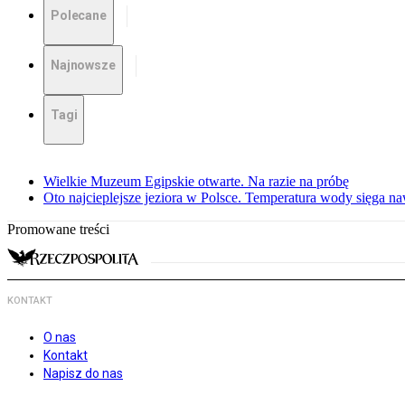
Polecane
Najnowsze
Tagi
Wielkie Muzeum Egipskie otwarte. Na razie na próbę
Oto najcieplejsze jeziora w Polsce. Temperatura wody sięga na
Promowane treści
KONTAKT
O nas
Kontakt
Napisz do nas