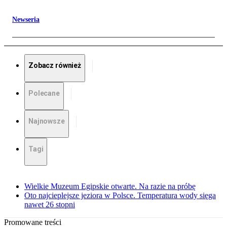
Newseria
Zobacz również
Polecane
Najnowsze
Tagi
Wielkie Muzeum Egipskie otwarte. Na razie na próbę
Oto najcieplejsze jeziora w Polsce. Temperatura wody sięga
nawet 26 stopni
Promowane treści