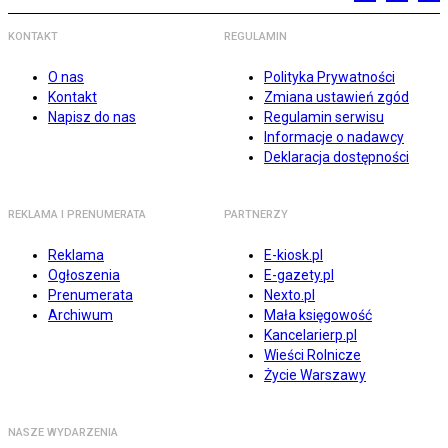
KONTAKT
REGULAMIN
O nas
Polityka Prywatności
Kontakt
Zmiana ustawień zgód
Napisz do nas
Regulamin serwisu
Informacje o nadawcy
Deklaracja dostępności
REKLAMA I PRENUMERATA
PARTNERZY
Reklama
E-kiosk.pl
Ogłoszenia
E-gazety.pl
Prenumerata
Nexto.pl
Archiwum
Mała księgowość
Kancelarierp.pl
Wieści Rolnicze
Życie Warszawy
NASZE WYDARZENIA