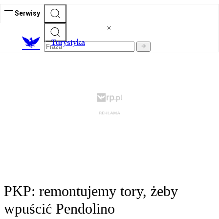
Serwisy
T
urystyka
PKP: remontujemy tory, żeby
wpuścić Pendolino