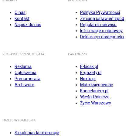
KONTAKT
REGULAMIN
O nas
Polityka Prywatności
Kontakt
Zmiana ustawień zgód
Napisz do nas
Regulamin serwisu
Informacje o nadawcy
Deklaracja dostępności
REKLAMA I PRENUMERATA
PARTNERZY
Reklama
E-kiosk.pl
Ogłoszenia
E-gazety.pl
Prenumerata
Nexto.pl
Archiwum
Mała księgowość
Kancelarierp.pl
Wieści Rolnicze
Życie Warszawy
NASZE WYDARZENIA
Szkolenia i konferencje