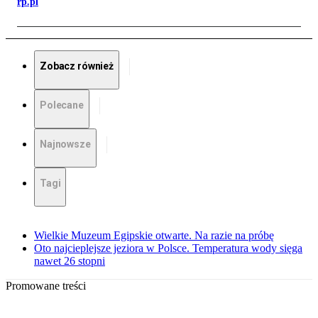
rp.pl
Zobacz również
Polecane
Najnowsze
Tagi
Wielkie Muzeum Egipskie otwarte. Na razie na próbę
Oto najcieplejsze jeziora w Polsce. Temperatura wody sięga
nawet 26 stopni
Promowane treści