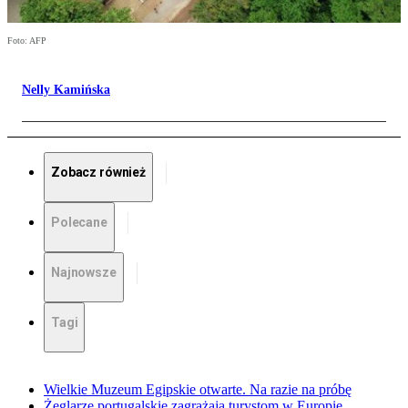
Foto: AFP
Nelly Kamińska
Zobacz również
Polecane
Najnowsze
Tagi
Wielkie Muzeum Egipskie otwarte. Na razie na próbę
Żeglarze portugalskie zagrażają turystom w Europie.