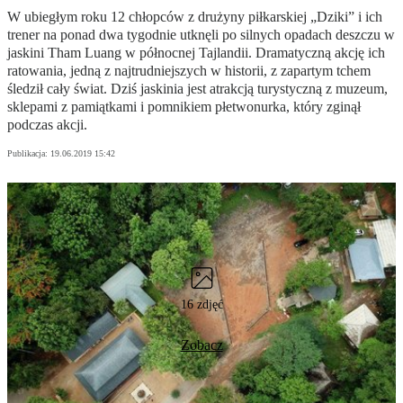
W ubiegłym roku 12 chłopców z drużyny piłkarskiej „Dziki” i ich
trener na ponad dwa tygodnie utknęli po silnych opadach deszczu w
jaskini Tham Luang w północnej Tajlandii. Dramatyczną akcję ich
ratowania, jedną z najtrudniejszych w historii, z zapartym tchem
śledził cały świat. Dziś jaskinia jest atrakcją turystyczną z muzeum,
sklepami z pamiątkami i pomnikiem płetwonurka, który zginął
podczas akcji.
Publikacja:
19.06.2019 15:42
16 zdjęć
Zobacz