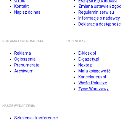
O nas
Polityka Prywatności
Kontakt
Zmiana ustawień zgód
Napisz do nas
Regulamin serwisu
Informacje o nadawcy
Deklaracja dostępności
REKLAMA I PRENUMERATA
PARTNERZY
Reklama
E-kiosk.pl
Ogłoszenia
E-gazety.pl
Prenumerata
Nexto.pl
Archiwum
Mała księgowość
Kancelarierp.pl
Wieści Rolnicze
Życie Warszawy
NASZE WYDARZENIA
Szkolenia i konferencje