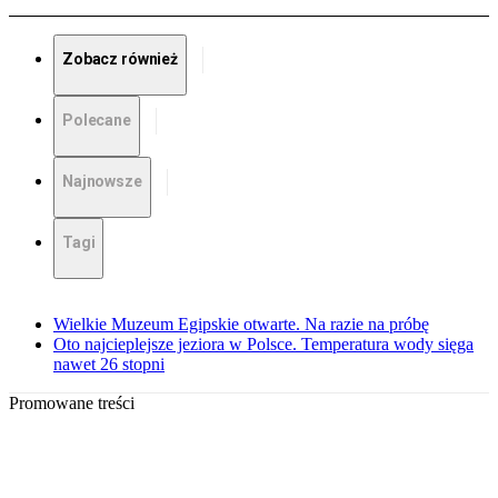
Zobacz również
Polecane
Najnowsze
Tagi
Wielkie Muzeum Egipskie otwarte. Na razie na próbę
Oto najcieplejsze jeziora w Polsce. Temperatura wody sięga
nawet 26 stopni
Promowane treści