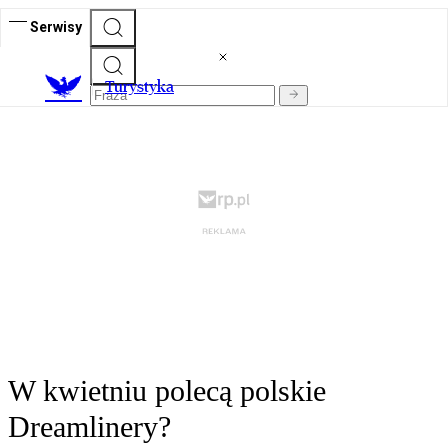
Serwisy
T
urystyka
W kwietniu polecą polskie
Dreamlinery?