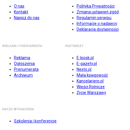
O nas
Polityka Prywatności
Kontakt
Zmiana ustawień zgód
Napisz do nas
Regulamin serwisu
Informacje o nadawcy
Deklaracja dostępności
REKLAMA I PRENUMERATA
PARTNERZY
Reklama
E-kiosk.pl
Ogłoszenia
E-gazety.pl
Prenumerata
Nexto.pl
Archiwum
Mała księgowość
Kancelarierp.pl
Wieści Rolnicze
Życie Warszawy
NASZE WYDARZENIA
Szkolenia i konferencje