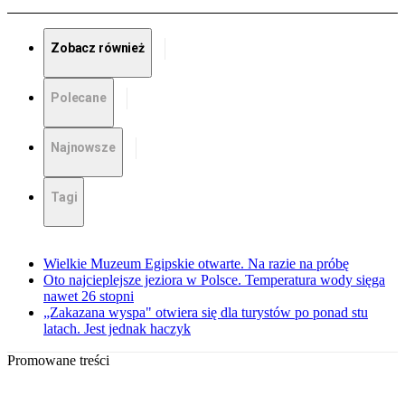
Zobacz również
Polecane
Najnowsze
Tagi
Wielkie Muzeum Egipskie otwarte. Na razie na próbę
Oto najcieplejsze jeziora w Polsce. Temperatura wody sięga
nawet 26 stopni
„Zakazana wyspa" otwiera się dla turystów po ponad stu
latach. Jest jednak haczyk
Promowane treści