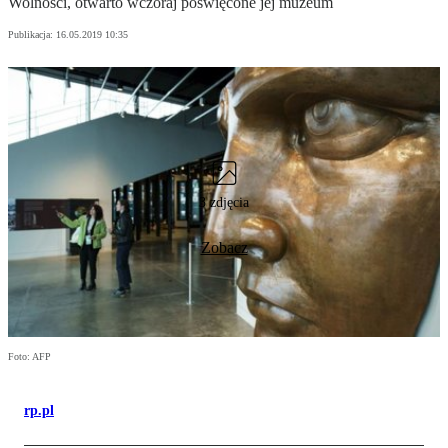
Wolności, otwarto wczoraj poświęcone jej muzeum
Publikacja:
16.05.2019 10:35
3 zdjęcia
Zobacz
Foto: AFP
rp.pl