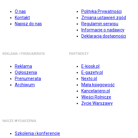
O nas
Polityka Prywatności
Kontakt
Zmiana ustawień zgód
Napisz do nas
Regulamin serwisu
Informacje o nadawcy
Deklaracja dostępności
REKLAMA I PRENUMERATA
PARTNERZY
Reklama
E-kiosk.pl
Ogłoszenia
E-gazety.pl
Prenumerata
Nexto.pl
Archiwum
Mała księgowość
Kancelarierp.pl
Wieści Rolnicze
Życie Warszawy
NASZE WYDARZENIA
Szkolenia i konferencje