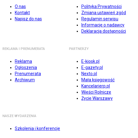
O nas
Polityka Prywatności
Kontakt
Zmiana ustawień zgód
Napisz do nas
Regulamin serwisu
Informacje o nadawcy
Deklaracja dostępności
REKLAMA I PRENUMERATA
PARTNERZY
Reklama
E-kiosk.pl
Ogłoszenia
E-gazety.pl
Prenumerata
Nexto.pl
Archiwum
Mała księgowość
Kancelarierp.pl
Wieści Rolnicze
Życie Warszawy
NASZE WYDARZENIA
Szkolenia i konferencje