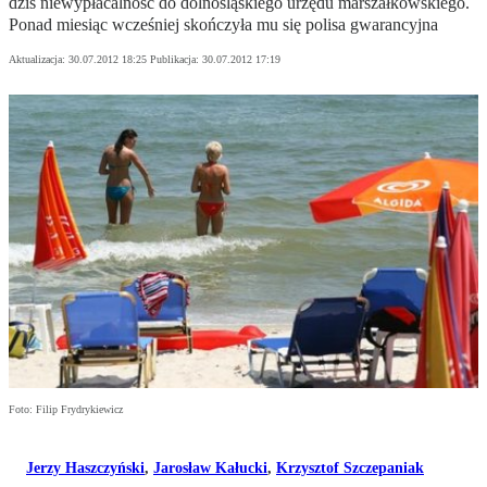
dziś niewypłacalność do dolnośląskiego urzędu marszałkowskiego.
Ponad miesiąc wcześniej skończyła mu się polisa gwarancyjna
Aktualizacja:
30.07.2012 18:25
Publikacja:
30.07.2012 17:19
Foto: Filip Frydrykiewicz
Jerzy Haszczyński
,
Jarosław Kałucki
,
Krzysztof Szczepaniak