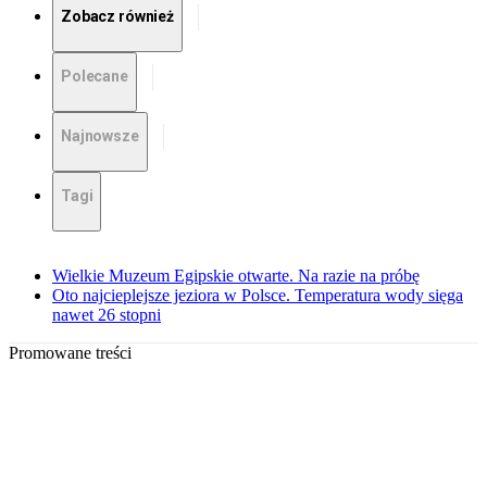
Zobacz również
Polecane
Najnowsze
Tagi
Wielkie Muzeum Egipskie otwarte. Na razie na próbę
Oto najcieplejsze jeziora w Polsce. Temperatura wody sięga
nawet 26 stopni
Promowane treści