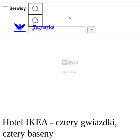
Serwisy
T
urystyka
Hotel IKEA - cztery gwiazdki,
cztery baseny