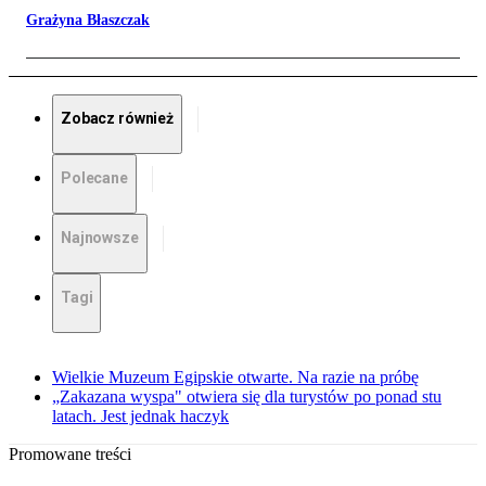
Grażyna Błaszczak
Zobacz również
Polecane
Najnowsze
Tagi
Wielkie Muzeum Egipskie otwarte. Na razie na próbę
„Zakazana wyspa" otwiera się dla turystów po ponad stu
latach. Jest jednak haczyk
Promowane treści