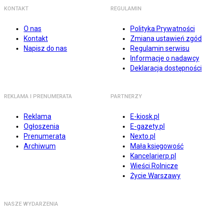
KONTAKT
REGULAMIN
O nas
Polityka Prywatności
Kontakt
Zmiana ustawień zgód
Napisz do nas
Regulamin serwisu
Informacje o nadawcy
Deklaracja dostępności
REKLAMA I PRENUMERATA
PARTNERZY
Reklama
E-kiosk.pl
Ogłoszenia
E-gazety.pl
Prenumerata
Nexto.pl
Archiwum
Mała księgowość
Kancelarierp.pl
Wieści Rolnicze
Życie Warszawy
NASZE WYDARZENIA