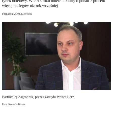
rynek hotelowy. W 2018 roku hotele udzieliły o ponad 7 procent
więcej noclegów niż rok wcześniej
Publikacja:
26.02.2019 08:30
Bartłomiej Zagrodnik, prezes zarządu Walter Herz
Foto: Newseria Biznes