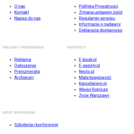
O nas
Polityka Prywatności
Kontakt
Zmiana ustawień zgód
Napisz do nas
Regulamin serwisu
Informacje o nadawcy
Deklaracja dostępności
REKLAMA I PRENUMERATA
PARTNERZY
Reklama
E-kiosk.pl
Ogłoszenia
E-gazety.pl
Prenumerata
Nexto.pl
Archiwum
Mała księgowość
Kancelarierp.pl
Wieści Rolnicze
Życie Warszawy
NASZE WYDARZENIA
Szkolenia i konferencje