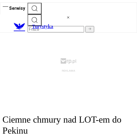
Serwisy
T
urystyka
Ciemne chmury nad LOT-em do
Pekinu