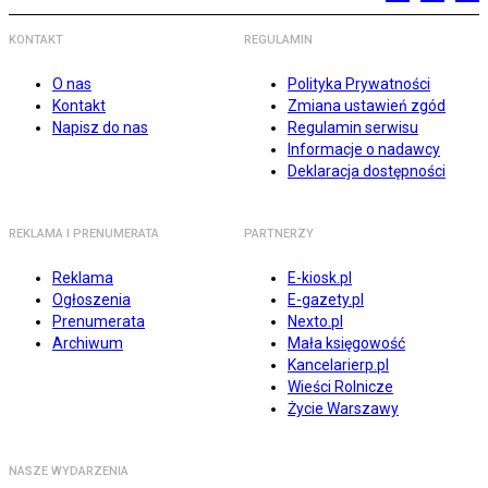
KONTAKT
REGULAMIN
O nas
Polityka Prywatności
Kontakt
Zmiana ustawień zgód
Napisz do nas
Regulamin serwisu
Informacje o nadawcy
Deklaracja dostępności
REKLAMA I PRENUMERATA
PARTNERZY
Reklama
E-kiosk.pl
Ogłoszenia
E-gazety.pl
Prenumerata
Nexto.pl
Archiwum
Mała księgowość
Kancelarierp.pl
Wieści Rolnicze
Życie Warszawy
NASZE WYDARZENIA