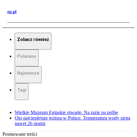
rp.pl
Zobacz również
Polecane
Najnowsze
Tagi
Wielkie Muzeum Egipskie otwarte. Na razie na próbę
Oto najcieplejsze jeziora w Polsce. Temperatura wody sięga
nawet 26 stopni
Promowane treści