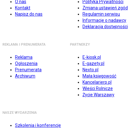
O nas
Polityka Prywatności
Kontakt
Zmiana ustawień zgód
Napisz do nas
Regulamin serwisu
Informacje o nadawcy
Deklaracja dostępności
REKLAMA I PRENUMERATA
PARTNERZY
Reklama
E-kiosk.pl
Ogłoszenia
E-gazety.pl
Prenumerata
Nexto.pl
Archiwum
Mała księgowość
Kancelarierp.pl
Wieści Rolnicze
Życie Warszawy
NASZE WYDARZENIA
Szkolenia i konferencje