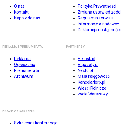
O nas
Polityka Prywatności
Kontakt
Zmiana ustawień zgód
Napisz do nas
Regulamin serwisu
Informacje o nadawcy
Deklaracja dostępności
REKLAMA I PRENUMERATA
PARTNERZY
Reklama
E-kiosk.pl
Ogłoszenia
E-gazety.pl
Prenumerata
Nexto.pl
Archiwum
Mała księgowość
Kancelarierp.pl
Wieści Rolnicze
Życie Warszawy
NASZE WYDARZENIA
Szkolenia i konferencje