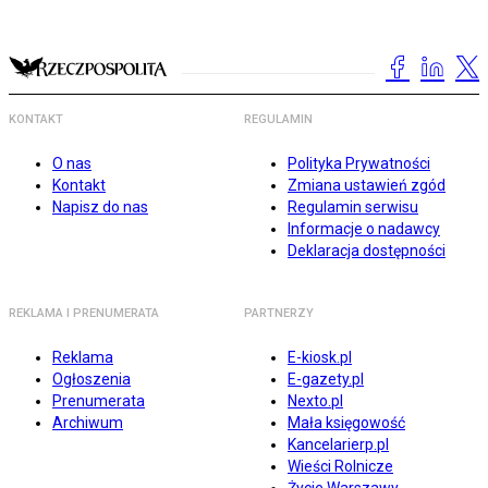
KONTAKT
REGULAMIN
O nas
Polityka Prywatności
Kontakt
Zmiana ustawień zgód
Napisz do nas
Regulamin serwisu
Informacje o nadawcy
Deklaracja dostępności
REKLAMA I PRENUMERATA
PARTNERZY
Reklama
E-kiosk.pl
Ogłoszenia
E-gazety.pl
Prenumerata
Nexto.pl
Archiwum
Mała księgowość
Kancelarierp.pl
Wieści Rolnicze