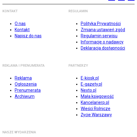
KONTAKT
REGULAMIN
O nas
Polityka Prywatności
Kontakt
Zmiana ustawień zgód
Napisz do nas
Regulamin serwisu
Informacje o nadawcy
Deklaracja dostępności
REKLAMA I PRENUMERATA
PARTNERZY
Reklama
E-kiosk.pl
Ogłoszenia
E-gazety.pl
Prenumerata
Nexto.pl
Archiwum
Mała księgowość
Kancelarierp.pl
Wieści Rolnicze
Życie Warszawy
NASZE WYDARZENIA