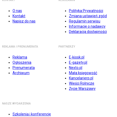
KONTAKT
REGULAMIN
O nas
Polityka Prywatności
Kontakt
Zmiana ustawień zgód
Napisz do nas
Regulamin serwisu
Informacje o nadawcy
Deklaracja dostępności
REKLAMA I PRENUMERATA
PARTNERZY
Reklama
E-kiosk.pl
Ogłoszenia
E-gazety.pl
Prenumerata
Nexto.pl
Archiwum
Mała księgowość
Kancelarierp.pl
Wieści Rolnicze
Życie Warszawy
NASZE WYDARZENIA
Szkolenia i konferencje