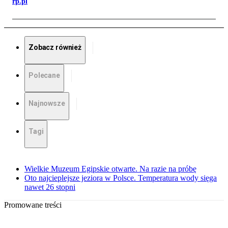
rp.pl
Zobacz również
Polecane
Najnowsze
Tagi
Wielkie Muzeum Egipskie otwarte. Na razie na próbę
Oto najcieplejsze jeziora w Polsce. Temperatura wody sięga
nawet 26 stopni
Promowane treści