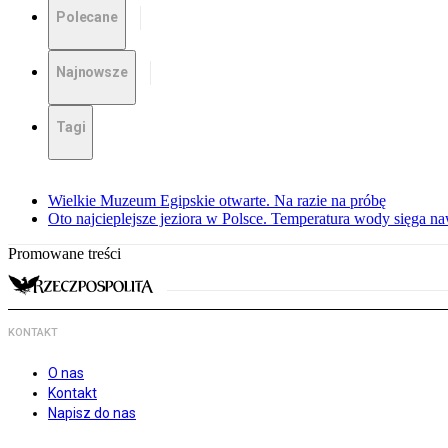
Polecane
Najnowsze
Tagi
Wielkie Muzeum Egipskie otwarte. Na razie na próbę
Oto najcieplejsze jeziora w Polsce. Temperatura wody sięga na
Promowane treści
KONTAKT
O nas
Kontakt
Napisz do nas