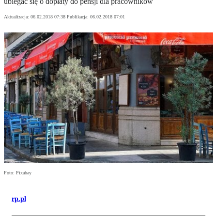
ubiegać się o dopłaty do pensji dla pracowników
Aktualizacja:
06.02.2018 07:38
Publikacja:
06.02.2018 07:01
Foto: Pixabay
rp.pl