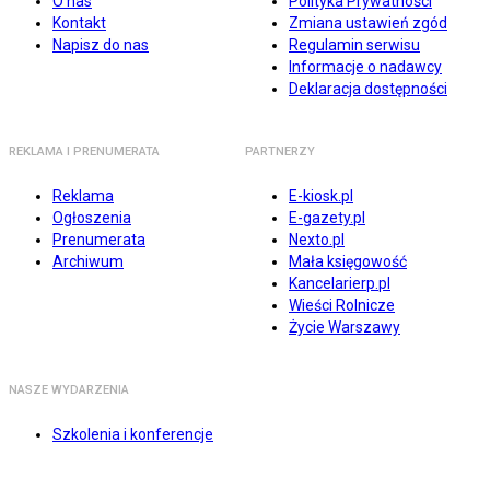
O nas
Polityka Prywatności
Kontakt
Zmiana ustawień zgód
Napisz do nas
Regulamin serwisu
Informacje o nadawcy
Deklaracja dostępności
REKLAMA I PRENUMERATA
PARTNERZY
Reklama
E-kiosk.pl
Ogłoszenia
E-gazety.pl
Prenumerata
Nexto.pl
Archiwum
Mała księgowość
Kancelarierp.pl
Wieści Rolnicze
Życie Warszawy
NASZE WYDARZENIA
Szkolenia i konferencje