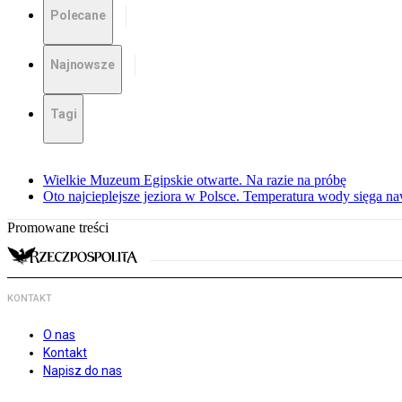
Polecane
Najnowsze
Tagi
Wielkie Muzeum Egipskie otwarte. Na razie na próbę
Oto najcieplejsze jeziora w Polsce. Temperatura wody sięga na
Promowane treści
KONTAKT
O nas
Kontakt
Napisz do nas