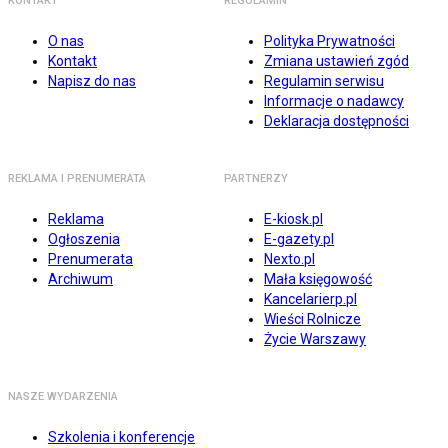
KONTAKT
REGULAMIN
O nas
Polityka Prywatności
Kontakt
Zmiana ustawień zgód
Napisz do nas
Regulamin serwisu
Informacje o nadawcy
Deklaracja dostępności
REKLAMA I PRENUMERATA
PARTNERZY
Reklama
E-kiosk.pl
Ogłoszenia
E-gazety.pl
Prenumerata
Nexto.pl
Archiwum
Mała księgowość
Kancelarierp.pl
Wieści Rolnicze
Życie Warszawy
NASZE WYDARZENIA
Szkolenia i konferencje