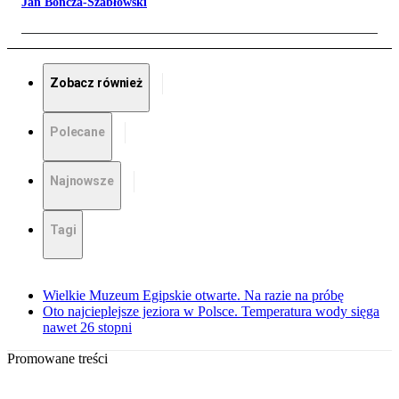
Jan Bończa-Szabłowski
Zobacz również
Polecane
Najnowsze
Tagi
Wielkie Muzeum Egipskie otwarte. Na razie na próbę
Oto najcieplejsze jeziora w Polsce. Temperatura wody sięga
nawet 26 stopni
Promowane treści