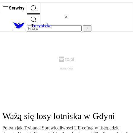
Serwisy
T
urystyka
Ważą się losy lotniska w Gdyni
Po tym jak Trybunał Sprawiedliwości UE cofnął w listopadzie