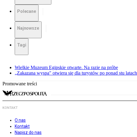
Polecane
Najnowsze
Tagi
Wielkie Muzeum Egipskie otwarte. Na razie na próbę
„Zakazana wyspa" otwiera się dla turystów po ponad stu latach
Promowane treści
KONTAKT
O nas
Kontakt
Napisz do nas