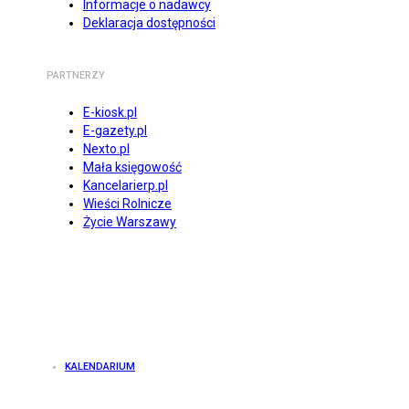
Informacje o nadawcy
Deklaracja dostępności
PARTNERZY
E-kiosk.pl
E-gazety.pl
Nexto.pl
Mała księgowość
Kancelarierp.pl
Wieści Rolnicze
Życie Warszawy
KALENDARIUM