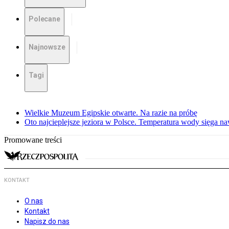
Polecane
Najnowsze
Tagi
Wielkie Muzeum Egipskie otwarte. Na razie na próbę
Oto najcieplejsze jeziora w Polsce. Temperatura wody sięga na
Promowane treści
KONTAKT
O nas
Kontakt
Napisz do nas