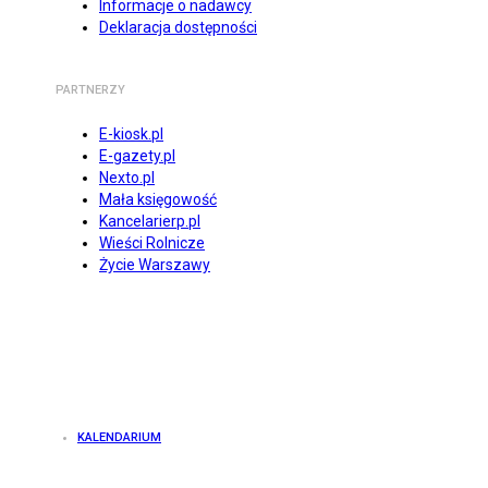
Informacje o nadawcy
Deklaracja dostępności
PARTNERZY
E-kiosk.pl
E-gazety.pl
Nexto.pl
Mała księgowość
Kancelarierp.pl
Wieści Rolnicze
Życie Warszawy
KALENDARIUM