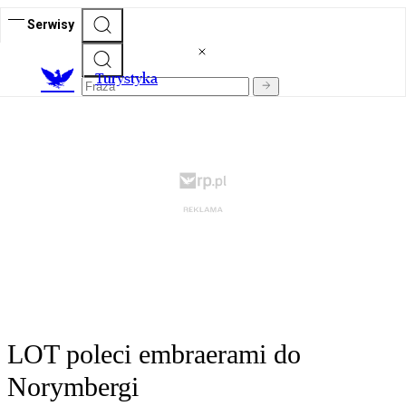
Serwisy
T
urystyka
LOT poleci embraerami do
Norymbergi