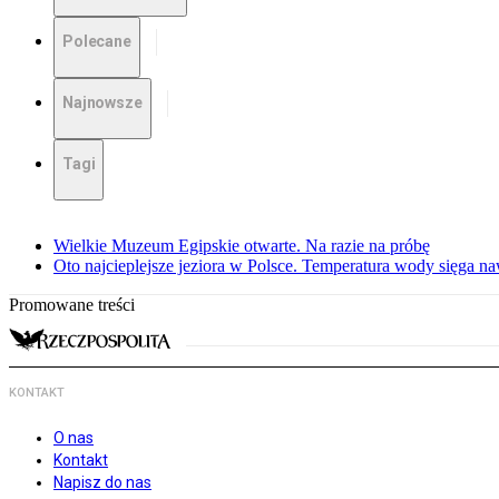
Polecane
Najnowsze
Tagi
Wielkie Muzeum Egipskie otwarte. Na razie na próbę
Oto najcieplejsze jeziora w Polsce. Temperatura wody sięga na
Promowane treści
KONTAKT
O nas
Kontakt
Napisz do nas