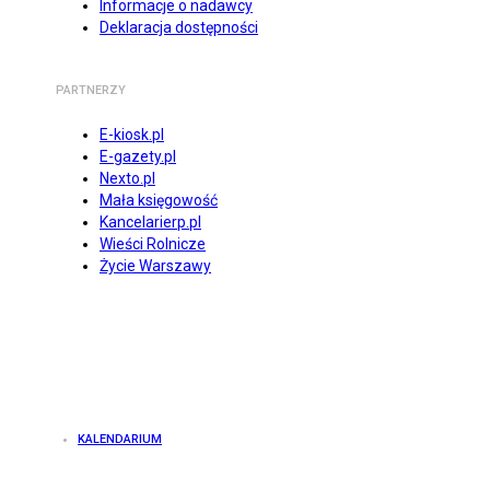
Informacje o nadawcy
Deklaracja dostępności
PARTNERZY
E-kiosk.pl
E-gazety.pl
Nexto.pl
Mała księgowość
Kancelarierp.pl
Wieści Rolnicze
Życie Warszawy
KALENDARIUM