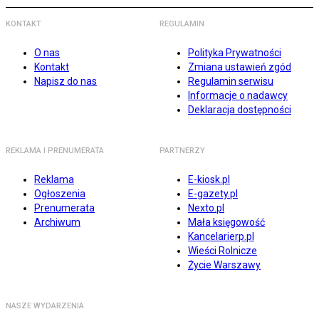
KONTAKT
REGULAMIN
O nas
Polityka Prywatności
Kontakt
Zmiana ustawień zgód
Napisz do nas
Regulamin serwisu
Informacje o nadawcy
Deklaracja dostępności
REKLAMA I PRENUMERATA
PARTNERZY
Reklama
E-kiosk.pl
Ogłoszenia
E-gazety.pl
Prenumerata
Nexto.pl
Archiwum
Mała księgowość
Kancelarierp.pl
Wieści Rolnicze
Życie Warszawy
NASZE WYDARZENIA