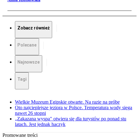
Zobacz również
Polecane
Najnowsze
Tagi
Wielkie Muzeum Egipskie otwarte. Na razie na próbę
Oto najcieplejsze jeziora w Polsce. Temperatura wody sięga
nawet 26 stopni
„Zakazana wyspa" otwiera się dla turystów po ponad stu
latach. Jest jednak haczyk
Promowane treści