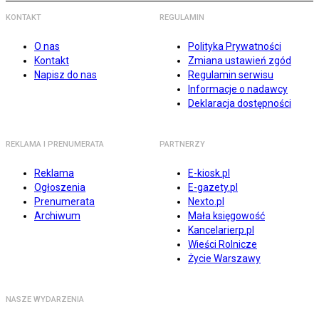
KONTAKT
REGULAMIN
O nas
Polityka Prywatności
Kontakt
Zmiana ustawień zgód
Napisz do nas
Regulamin serwisu
Informacje o nadawcy
Deklaracja dostępności
REKLAMA I PRENUMERATA
PARTNERZY
Reklama
E-kiosk.pl
Ogłoszenia
E-gazety.pl
Prenumerata
Nexto.pl
Archiwum
Mała księgowość
Kancelarierp.pl
Wieści Rolnicze
Życie Warszawy
NASZE WYDARZENIA