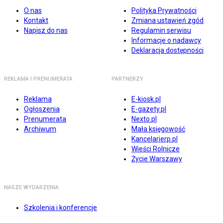
O nas
Polityka Prywatności
Kontakt
Zmiana ustawień zgód
Napisz do nas
Regulamin serwisu
Informacje o nadawcy
Deklaracja dostępności
REKLAMA I PRENUMERATA
PARTNERZY
Reklama
E-kiosk.pl
Ogłoszenia
E-gazety.pl
Prenumerata
Nexto.pl
Archiwum
Mała księgowość
Kancelarierp.pl
Wieści Rolnicze
Życie Warszawy
NASZE WYDARZENIA
Szkolenia i konferencje