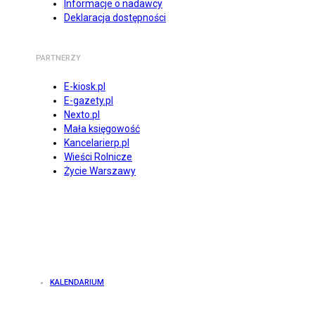
Informacje o nadawcy
Deklaracja dostępności
PARTNERZY
E-kiosk.pl
E-gazety.pl
Nexto.pl
Mała księgowość
Kancelarierp.pl
Wieści Rolnicze
Życie Warszawy
KALENDARIUM