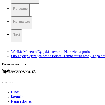
Polecane
Najnowsze
Tagi
Wielkie Muzeum Egipskie otwarte. Na razie na próbę
Oto najcieplejsze jeziora w Polsce. Temperatura wody sięga na
Promowane treści
KONTAKT
O nas
Kontakt
Napisz do nas