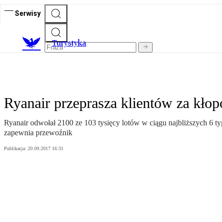
Serwisy
T
urystyka
Ryanair przeprasza klientów za kłop
Ryanair odwołał 2100 ze 103 tysięcy lotów w ciągu najbliższych 6 ty
zapewnia przewoźnik
Publikacja:
20.09.2017 16:31