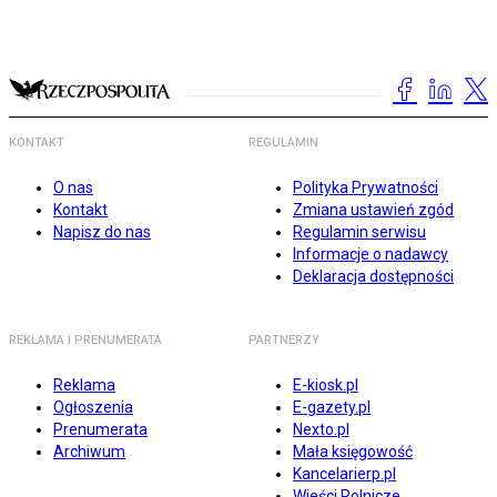
KONTAKT
REGULAMIN
O nas
Polityka Prywatności
Kontakt
Zmiana ustawień zgód
Napisz do nas
Regulamin serwisu
Informacje o nadawcy
Deklaracja dostępności
REKLAMA I PRENUMERATA
PARTNERZY
Reklama
E-kiosk.pl
Ogłoszenia
E-gazety.pl
Prenumerata
Nexto.pl
Archiwum
Mała księgowość
Kancelarierp.pl
Wieści Rolnicze