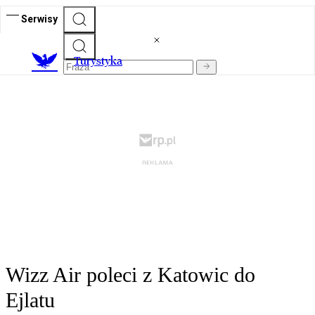
Serwisy
T
urystyka
Wizz Air poleci z Katowic do
Ejlatu