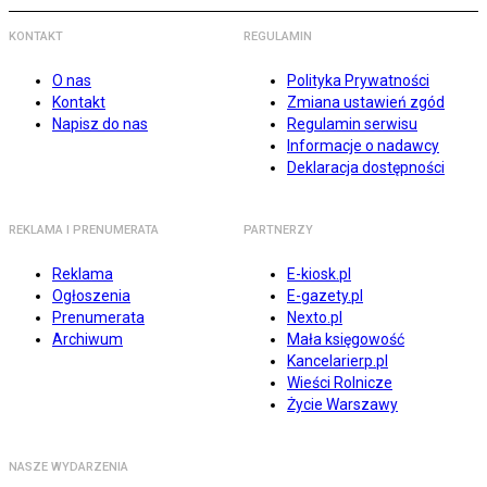
KONTAKT
REGULAMIN
O nas
Polityka Prywatności
Kontakt
Zmiana ustawień zgód
Napisz do nas
Regulamin serwisu
Informacje o nadawcy
Deklaracja dostępności
REKLAMA I PRENUMERATA
PARTNERZY
Reklama
E-kiosk.pl
Ogłoszenia
E-gazety.pl
Prenumerata
Nexto.pl
Archiwum
Mała księgowość
Kancelarierp.pl
Wieści Rolnicze
Życie Warszawy
NASZE WYDARZENIA