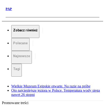
PAP
Zobacz również
Polecane
Najnowsze
Tagi
Wielkie Muzeum Egipskie otwarte. Na razie na próbę
Oto najcieplejsze jeziora w Polsce. Temperatura wody sięga
nawet 26 stopni
Promowane treści