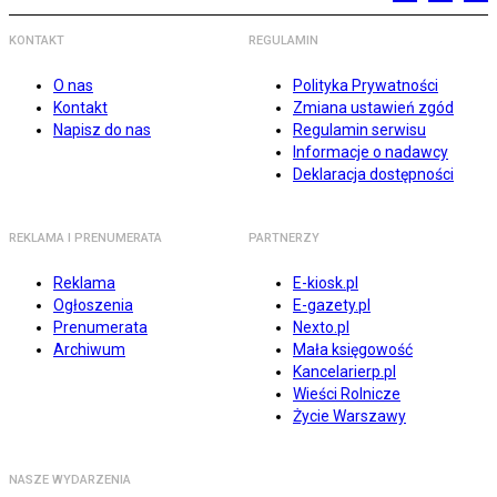
KONTAKT
REGULAMIN
O nas
Polityka Prywatności
Kontakt
Zmiana ustawień zgód
Napisz do nas
Regulamin serwisu
Informacje o nadawcy
Deklaracja dostępności
REKLAMA I PRENUMERATA
PARTNERZY
Reklama
E-kiosk.pl
Ogłoszenia
E-gazety.pl
Prenumerata
Nexto.pl
Archiwum
Mała księgowość
Kancelarierp.pl
Wieści Rolnicze
Życie Warszawy
NASZE WYDARZENIA