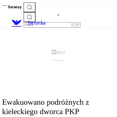
Serwisy
T
urystyka
Ewakuowano podróżnych z
kieleckiego dworca PKP