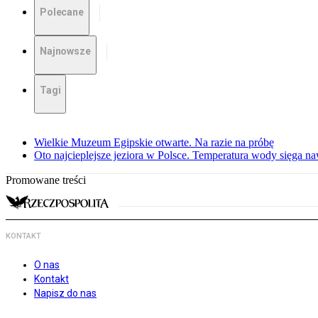
Polecane
Najnowsze
Tagi
Wielkie Muzeum Egipskie otwarte. Na razie na próbę
Oto najcieplejsze jeziora w Polsce. Temperatura wody sięga na
Promowane treści
KONTAKT
O nas
Kontakt
Napisz do nas