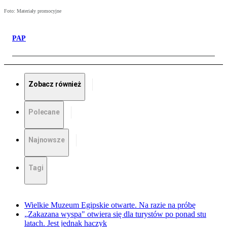
Foto: Materiały promocyjne
PAP
Zobacz również
Polecane
Najnowsze
Tagi
Wielkie Muzeum Egipskie otwarte. Na razie na próbę
„Zakazana wyspa" otwiera się dla turystów po ponad stu
latach. Jest jednak haczyk