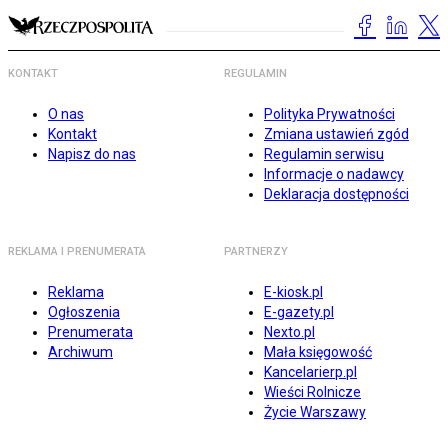
KONTAKT
REGULAMIN
O nas
Polityka Prywatności
Kontakt
Zmiana ustawień zgód
Napisz do nas
Regulamin serwisu
Informacje o nadawcy
Deklaracja dostępności
REKLAMA I PRENUMERATA
PARTNERZY
Reklama
E-kiosk.pl
Ogłoszenia
E-gazety.pl
Prenumerata
Nexto.pl
Archiwum
Mała księgowość
Kancelarierp.pl
Wieści Rolnicze
Życie Warszawy