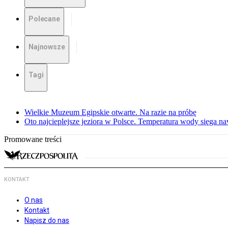
Polecane
Najnowsze
Tagi
Wielkie Muzeum Egipskie otwarte. Na razie na próbę
Oto najcieplejsze jeziora w Polsce. Temperatura wody sięga na
Promowane treści
KONTAKT
O nas
Kontakt
Napisz do nas