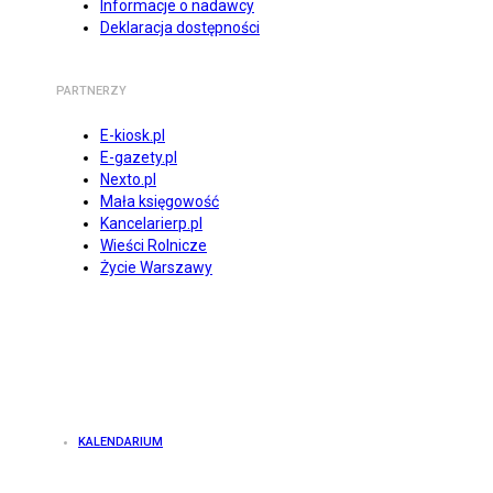
Informacje o nadawcy
Deklaracja dostępności
PARTNERZY
E-kiosk.pl
E-gazety.pl
Nexto.pl
Mała księgowość
Kancelarierp.pl
Wieści Rolnicze
Życie Warszawy
KALENDARIUM