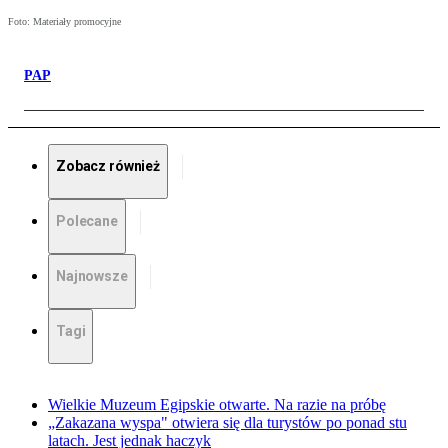
Foto: Materiały promocyjne
PAP
Zobacz również
Polecane
Najnowsze
Tagi
Wielkie Muzeum Egipskie otwarte. Na razie na próbę
„Zakazana wyspa" otwiera się dla turystów po ponad stu
latach. Jest jednak haczyk