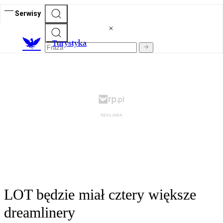
Serwisy
T
urystyka
LOT będzie miał cztery większe
dreamlinery