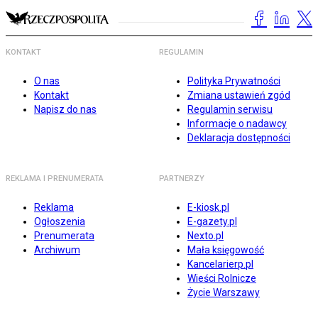
KONTAKT
REGULAMIN
O nas
Polityka Prywatności
Kontakt
Zmiana ustawień zgód
Napisz do nas
Regulamin serwisu
Informacje o nadawcy
Deklaracja dostępności
REKLAMA I PRENUMERATA
PARTNERZY
Reklama
E-kiosk.pl
Ogłoszenia
E-gazety.pl
Prenumerata
Nexto.pl
Archiwum
Mała księgowość
Kancelarierp.pl
Wieści Rolnicze
Życie Warszawy