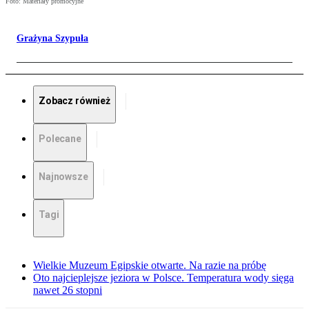
Foto: Materiały promocyjne
Grażyna Szypuła
Zobacz również
Polecane
Najnowsze
Tagi
Wielkie Muzeum Egipskie otwarte. Na razie na próbę
Oto najcieplejsze jeziora w Polsce. Temperatura wody sięga
nawet 26 stopni