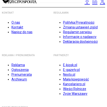
KONTAKT
REGULAMIN
O nas
Polityka Prywatności
Kontakt
Zmiana ustawień zgód
Napisz do nas
Regulamin serwisu
Informacje o nadawcy
Deklaracja dostępności
REKLAMA I PRENUMERATA
PARTNERZY
Reklama
E-kiosk.pl
Ogłoszenia
E-gazety.pl
Prenumerata
Nexto.pl
Archiwum
Mała księgowość
Kancelarierp.pl
Wieści Rolnicze
Życie Warszawy