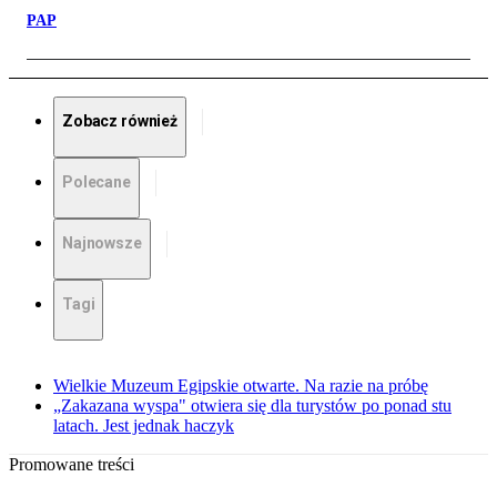
PAP
Zobacz również
Polecane
Najnowsze
Tagi
Wielkie Muzeum Egipskie otwarte. Na razie na próbę
„Zakazana wyspa" otwiera się dla turystów po ponad stu
latach. Jest jednak haczyk
Promowane treści