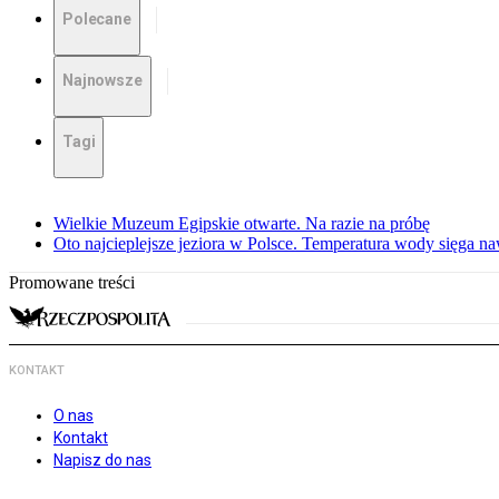
Polecane
Najnowsze
Tagi
Wielkie Muzeum Egipskie otwarte. Na razie na próbę
Oto najcieplejsze jeziora w Polsce. Temperatura wody sięga na
Promowane treści
KONTAKT
O nas
Kontakt
Napisz do nas