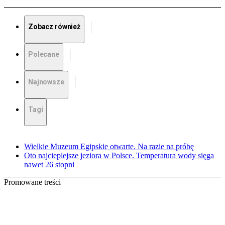
Zobacz również
Polecane
Najnowsze
Tagi
Wielkie Muzeum Egipskie otwarte. Na razie na próbę
Oto najcieplejsze jeziora w Polsce. Temperatura wody sięga
nawet 26 stopni
Promowane treści