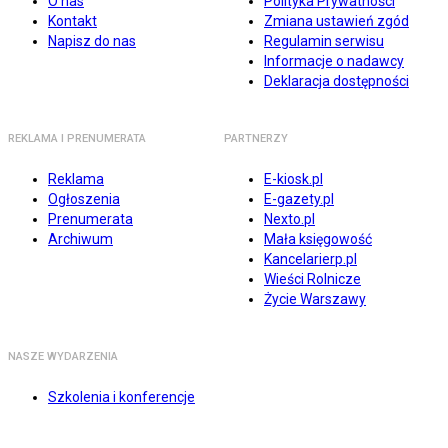
O nas
Polityka Prywatności
Kontakt
Zmiana ustawień zgód
Napisz do nas
Regulamin serwisu
Informacje o nadawcy
Deklaracja dostępności
REKLAMA I PRENUMERATA
PARTNERZY
Reklama
E-kiosk.pl
Ogłoszenia
E-gazety.pl
Prenumerata
Nexto.pl
Archiwum
Mała księgowość
Kancelarierp.pl
Wieści Rolnicze
Życie Warszawy
NASZE WYDARZENIA
Szkolenia i konferencje