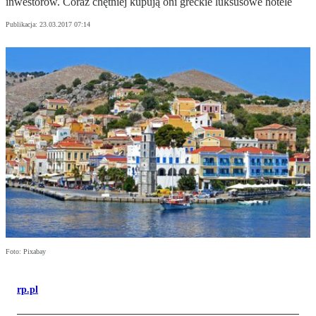
inwestorów. Coraz chętniej kupują oni greckie luksusowe hotele
Publikacja:
23.03.2017 07:14
Foto: Pixabay
rp.pl