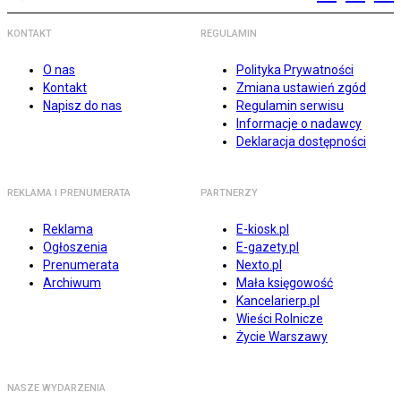
KONTAKT
REGULAMIN
O nas
Polityka Prywatności
Kontakt
Zmiana ustawień zgód
Napisz do nas
Regulamin serwisu
Informacje o nadawcy
Deklaracja dostępności
REKLAMA I PRENUMERATA
PARTNERZY
Reklama
E-kiosk.pl
Ogłoszenia
E-gazety.pl
Prenumerata
Nexto.pl
Archiwum
Mała księgowość
Kancelarierp.pl
Wieści Rolnicze
Życie Warszawy
NASZE WYDARZENIA