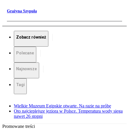
Grażyna Szypuła
Zobacz również
Polecane
Najnowsze
Tagi
Wielkie Muzeum Egipskie otwarte. Na razie na próbę
Oto najcieplejsze jeziora w Polsce. Temperatura wody sięga
nawet 26 stopni
Promowane treści