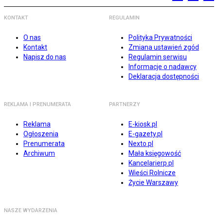
KONTAKT
REGULAMIN
O nas
Polityka Prywatności
Kontakt
Zmiana ustawień zgód
Napisz do nas
Regulamin serwisu
Informacje o nadawcy
Deklaracja dostępności
REKLAMA I PRENUMERATA
PARTNERZY
Reklama
E-kiosk.pl
Ogłoszenia
E-gazety.pl
Prenumerata
Nexto.pl
Archiwum
Mała księgowość
Kancelarierp.pl
Wieści Rolnicze
Życie Warszawy
NASZE WYDARZENIA